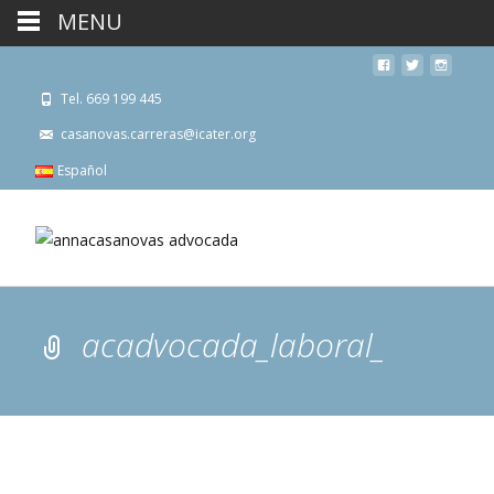
MENU
Tel. 669 199 445
casanovas.carreras@icater.org
Español
acadvocada_laboral_