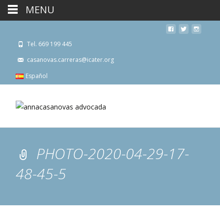
MENU
Tel. 669 199 445
casanovas.carreras@icater.org
Español
PHOTO-2020-04-29-17-
48-45-5