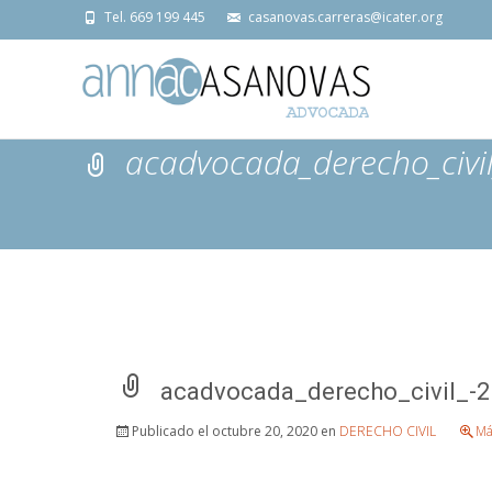
Tel. 669 199 445
casanovas.carreras@icater.org
acadvocada_derecho_civil
acadvocada_derecho_civil_-2
Publicado el
octubre 20, 2020
en
DERECHO CIVIL
Má