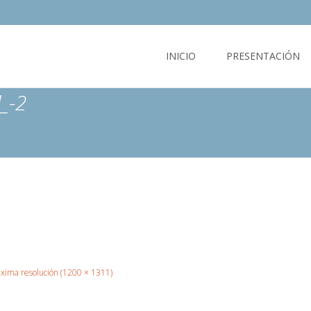
INICIO
PRESENTACIÓN
_-2
xima resolución (1200 × 1311)